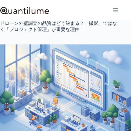
コ
ン
テ
ン
ドローン外壁調査の品質はどう決まる？「撮影」ではな
ツ
く「プロジェクト管理」が重要な理由
へ
ス
キ
ッ
プ