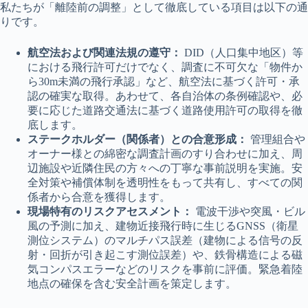
私たちが「離陸前の調整」として徹底している項目は以下の通
りです。
航空法および関連法規の遵守：
DID（人口集中地区）等
における飛行許可だけでなく、調査に不可欠な「物件か
ら30m未満の飛行承認」など、航空法に基づく許可・承
認の確実な取得。あわせて、各自治体の条例確認や、必
要に応じた道路交通法に基づく道路使用許可の取得を徹
底します。
ステークホルダー（関係者）との合意形成：
管理組合や
オーナー様との綿密な調査計画のすり合わせに加え、周
辺施設や近隣住民の方々への丁寧な事前説明を実施。安
全対策や補償体制を透明性をもって共有し、すべての関
係者から合意を獲得します。
現場特有のリスクアセスメント：
電波干渉や突風・ビル
風の予測に加え、建物近接飛行時に生じるGNSS（衛星
測位システム）のマルチパス誤差（建物による信号の反
射・回折が引き起こす測位誤差）や、鉄骨構造による磁
気コンパスエラーなどのリスクを事前に評価。緊急着陸
地点の確保を含む安全計画を策定します。