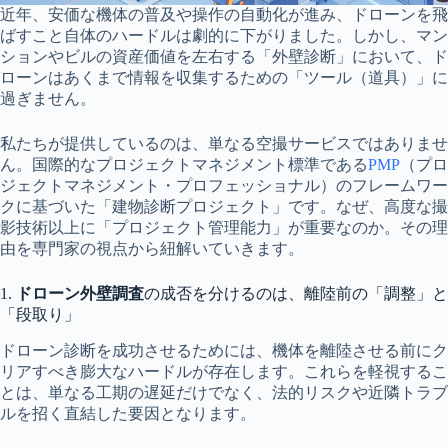
近年、安価な機体の普及や操作の自動化が進み、ドローンを飛
ばすこと自体のハードルは劇的に下がりました。しかし、マン
ションやビルの資産価値を左右する「外壁診断」において、ド
ローンはあくまで情報を収集するための「ツール（道具）」に
過ぎません。
私たちが提供しているのは、単なる空撮サービスではありませ
ん。国際的なプロジェクトマネジメント標準である
PMP
（プロ
ジェクトマネジメント・プロフェッショナル）のフレームワー
クに基づいた「建物診断プロジェクト」です。なぜ、高度な撮
影技術以上に「プロジェクト管理能力」が重要なのか。その理
由を専門家の視点から紐解いていきます。
1.
ドローン外壁調査
の成否を分けるのは、離陸前の「調整」と
「段取り」
ドローン診断を成功させるためには、機体を離陸させる前にク
リアすべき膨大なハードルが存在します。これらを軽視するこ
とは、単なる工期の遅延だけでなく、法的リスクや近隣トラブ
ルを招く直結した要因となります。