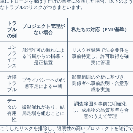
単にドローンを飛ばすだけの業者に依頼した場合、以下のよう
なトラブルのリスクがつきまといます。
トラ
プロジェクト管理が
ブル
私たちの対応（PMP基準）
ない場合
の例
コン
飛行許可の漏れによ
リスク登録簿で法令要件を
プラ
る当局からの指導・
事前特定し、許可取得を確
イア
是正措置
実に管理
ンス
近隣
影響範囲の分析に基づき、
プライバシーへの配
トラ
関係者へ事前説明・合意形
慮不足による中断
ブル
成を実施
デー
調査範囲を事前に明確化
タの
撮影漏れがあり、結
し、成果物の品質基準を合
有用
局足場を組むことに
意のうえで管理
性
こうしたリスクを排除し、透明性の高いプロジェクトを遂行で